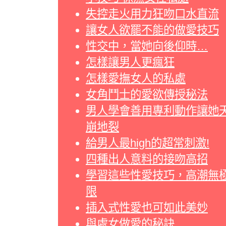
失控走火用力狂吻口水直流
讓女人欲罷不能的做愛技巧
性交中，當她向後仰時…
怎樣讓男人更瘋狂
怎樣愛撫女人的私處
女角鬥士的愛欲傳授秘法
男人學會善用專利動作讓她
崩地裂
給男人最high的超常刺激!
四種出人意料的接吻高招
學習這些性愛技巧，高潮無
限
插入式性愛也可如此美妙
與處女做愛的秘訣