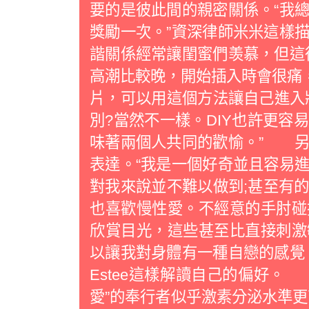
要的是彼此間的親密關係。“我
獎勵一次。”資深律師米米這樣
諧關係經常讓閨蜜們羡慕，但這
高潮比較晚，開始插入時會很痛
片，可以用這個方法讓自己進入
別?當然不一樣。DIY也許更容
味著兩個人共同的歡愉。” 另
表達。“我是一個好奇並且容易
對我來說並不難以做到;甚至有
也喜歡慢性愛。不經意的手肘碰
欣賞目光，這些甚至比直接刺激
以讓我對身體有一種自戀的感覺
Estee這樣解讀自己的偏好
愛”的奉行者似乎激素分泌水準更