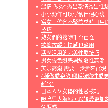
溫情“做秀” 秀出激情秀出性
小小動作可以俘獲伴侶心魂
當女上位套不緊陰莖時可用
技巧
熟女們的接吻千奇百怪
欲擒故縱：快感也適用
活學活用的完美性愛技巧
男女聲色遊樂場觸發性高潮
美妙高潮 需要一步步來實現
4種做愛姿勢 哪種讓你性愛
舒服?
日本ＡＶ女優的性愛技巧
吸吮男人胸部可以讓愛更加
久纏綿