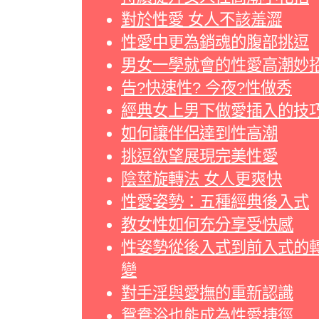
對於性愛 女人不該羞澀
性愛中更為銷魂的腹部挑逗
男女一學就會的性愛高潮妙
告?快速性? 今夜?性做秀
經典女上男下做愛插入的技
如何讓伴侶達到性高潮
挑逗欲望展現完美性愛
陰莖旋轉法 女人更爽快
性愛姿勢：五種經典後入式
教女性如何充分享受快感
性姿勢從後入式到前入式的
變
對手淫與愛撫的重新認識
鴛鴦浴也能成為性愛捷徑