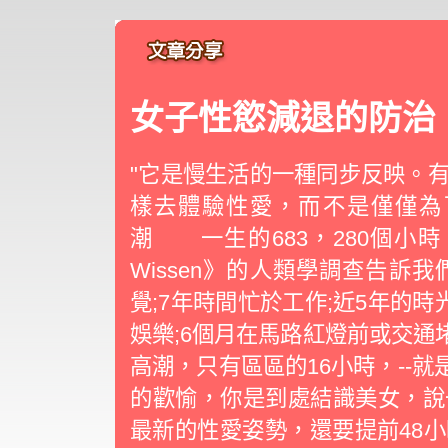
女子性慾減退的防治
"它是慢生活的一種同步反映。
樣去體驗性愛，而不是僅僅
潮 一生的683，280個小時
Wissen》的人類學調查告訴
覺;7年時間忙於工作;近5年的時
娛樂;6個月在馬路紅燈前或交通
高潮，只有區區的16小時，--就
的歡愉，你是到處結識美女，說
最新的性愛姿勢，還要提前48