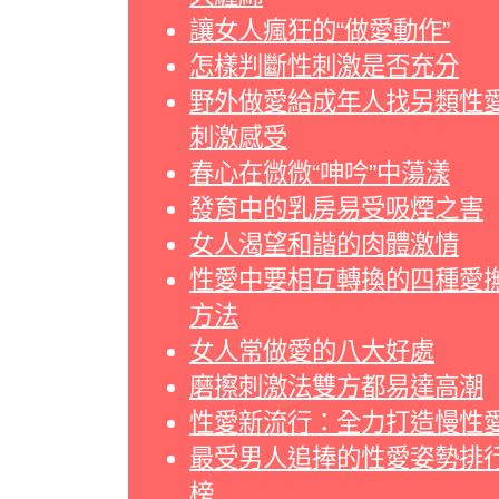
讓女人瘋狂的“做愛動作”
怎樣判斷性刺激是否充分
野外做愛給成年人找另類性
刺激感受
春心在微微“呻吟”中蕩漾
發育中的乳房易受吸煙之害
女人渴望和諧的肉體激情
性愛中要相互轉換的四種愛
方法
女人常做愛的八大好處
磨擦刺激法雙方都易達高潮
性愛新流行：全力打造慢性
最受男人追捧的性愛姿勢排
榜