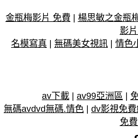
金瓶梅影片 免費
|
楊思敏之金瓶
影片
名模寫真
|
無碼美女視訊
|
情色
av下載
|
av99亞洲區
|
免
無碼avdvd無碼.情色
|
dv影視免
免費