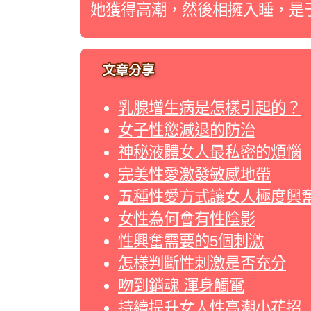
她獲得高潮，然後相擁入睡，是
乳腺增生病是怎樣引起的？
女子性慾減退的防治
神秘液體女人最私密的煩惱
完美性愛激發敏感地帶
五種性愛方式讓女人極度興
女性為何會有性陰影
性興奮需要的5個刺激
怎樣判斷性刺激是否充分
吻到銷魂 渾身觸電
持續提升女人性高潮小花招