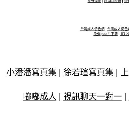
星野美由
|
時間計時器
|
春
台灣成人情色網
|
台灣成人情色
免費jpaa片下載
|
賞片
小潘潘寫真集
|
徐若瑄寫真集
|
上
嘟嘟成人
|
視訊聊天一對一
|