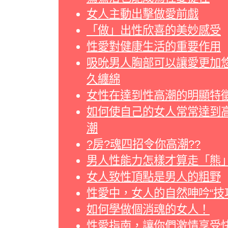
女人主動出擊做愛前戲
「做」出性欣喜的美妙感受
性愛對健康生活的重要作用
吸吮男人胸部可以讓愛更加
久纏綿
女性在達到性高潮的明顯特
如何使自己的女人常常達到
潮
?房?魂四招令你高潮??
男人性能力怎樣才算走「熊
女人致性頂點是男人的粗野
性愛中，女人的自然呻吟“技
如何學做個消魂的女人！
性愛指南，讓你們激情享受