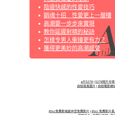
陰道快感的性愛技巧
銷魂十招 性愛更上一層樓
高潮要一步步來實現
教你延遲射精的秘訣
怎樣令男人衝撞更有力？
獲得更美妙的高潮感覺
a片5278
|
5278短片分
自拍寫真圖片
|
自拍電影網
85cc免費影城倉井空免費影片
|
85cc 免費影片