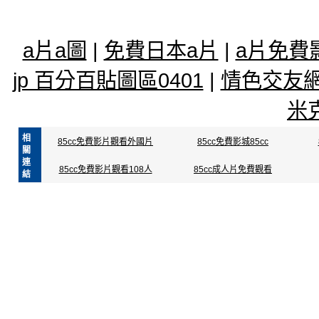
a片a圖
|
免費日本a片
|
a片免費
jp 百分百貼圖區0401
|
情色交友網al
米
相
85cc免費影片觀看外國片
85cc免費影城85cc
關
連
85cc免費影片觀看108人
85cc成人片免費觀看
結