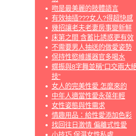
吻是最美麗的肢體語言
有效抽插???女人?得超快感
幾招讓老夫老妻房事變新鮮
床第之間 含蓄比誘惑更有效
不需要男人抽送的做愛姿勢
保持性慾維護器官多喝水
蝶振與8字舞並稱“口交兩大
技”
女人的完美性愛 怎麼來的
中年人適當性愛永葆年輕
女性姿態與性需求
情趣用品：給性愛添加色彩
找回往日激情 偏離式性愛
小技巧 保濕女性私處