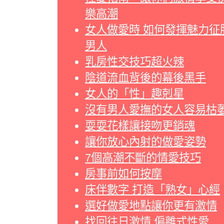
樂高潮
女人做愛時 如何發揮魅力征
男人
乳房性交技巧超火辣
陰道流血背後的幕後黑手
女人的「性」趣剋星
沒有男人愛撫的女人容易枯
耍耍花樣讓接吻更銷魂
讓你放心內射的做愛姿勢
7個高潮不斷的情愛技巧
房事前如何按摩
床伴數字 打造「熟女」心經
選好做愛地點讓你更有激情
找回往日激情 偏離式性愛